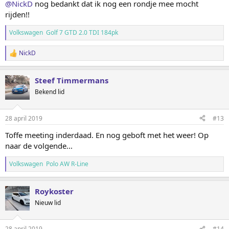
@NickD
nog bedankt dat ik nog een rondje mee mocht
rijden!!
Volkswagen Golf 7 GTD 2.0 TDI 184pk
NickD
W
a
a
Steef Timmermans
r
d
Bekend lid
e
r
i
28 april 2019
#13
n
g
Toffe meeting inderdaad. En nog geboft met het weer! Op
e
naar de volgende...
n
:
Volkswagen Polo AW R-Line
Roykoster
Nieuw lid
28 april 2019
#14