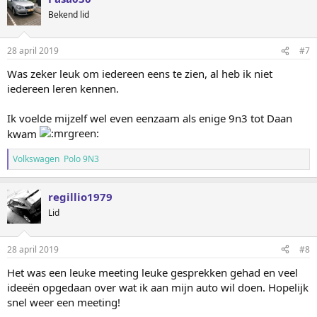
d
Bekend lid
e
r
i
28 april 2019
#7
n
g
Was zeker leuk om iedereen eens te zien, al heb ik niet
e
iedereen leren kennen.
n
:
Ik voelde mijzelf wel even eenzaam als enige 9n3 tot Daan
kwam
Volkswagen Polo 9N3
regillio1979
Lid
28 april 2019
#8
Het was een leuke meeting leuke gesprekken gehad en veel
ideeën opgedaan over wat ik aan mijn auto wil doen. Hopelijk
snel weer een meeting!