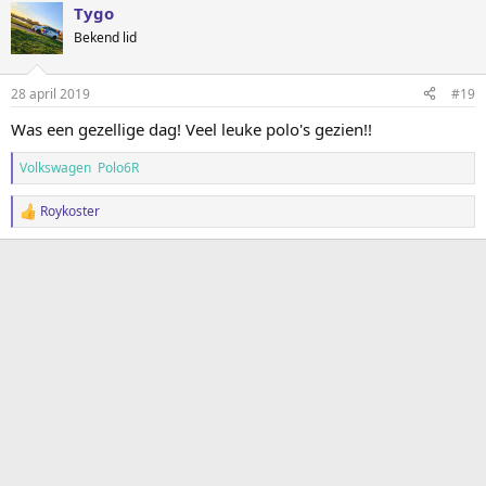
Tygo
Bekend lid
28 april 2019
#19
Was een gezellige dag! Veel leuke polo's gezien!!
Volkswagen Polo6R
Roykoster
W
a
a
r
d
e
r
i
n
g
e
n
: