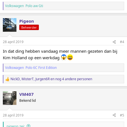
Volkswagen Polo aw Gti
Pigeon
Beheerder
28 april 2019
#4
In dat ding hebben vandaag meer mannen gezeten dan bij
Kim Holland op een werkdag
Volkswagen Polo 6C First Edition
NickD
,
MisterT
,
Jurgen6R
en nog 4 andere personen
W
a
a
VM407
r
d
Bekend lid
e
r
i
28 april 2019
#5
n
g
pigeon zei:
e