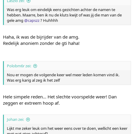
Laszlo zei:
e
n
Was erg leuk om eindelijk eens gezichten achter de namen te
:
hebben. Maarre, ben ik nu de kluts kwijt of was jij die man van de
gele amg
@capszz
? Huhhhh
Haha, ik was de bijrijder van de amg.
Redelijk anoniem zonder de gti haha!
Polobm6r zei:
Nou er mogen de volgende keer wel meer leden komen vind ik.
Was erg karig al zeg ik het zelf
Hele simpele reden... Het slechte voorspelde weer! Dan
zeggen er extreem hoop af.
Johan zei:
Lijkt me zeker leuk om het weer eens over te doen, wellicht een keer
met wat eten achteraf?