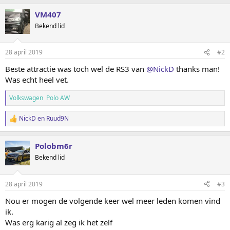
VM407
Bekend lid
28 april 2019
#2
Beste attractie was toch wel de RS3 van
@NickD
thanks man!
Was echt heel vet.
Volkswagen Polo AW
NickD
en
Ruud9N
W
a
a
Polobm6r
r
d
Bekend lid
e
r
i
28 april 2019
#3
n
g
Nou er mogen de volgende keer wel meer leden komen vind
e
ik.
n
:
Was erg karig al zeg ik het zelf