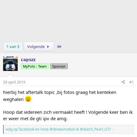
Laatste
1 van 3
Volgende
capszz
MyPolo - Team
Sponsor
28 april 2019
#1
hierbij het aftertalk topic ,bij fotos graag het kenteken
weghalen
Hoop dat iedereen zich vermaakt heeft ! Volgende keer ben ik
er weer met de gti ipv de amg.
volg op facebook en insta @drewsmotion & @dutch_Pearl_GTI -