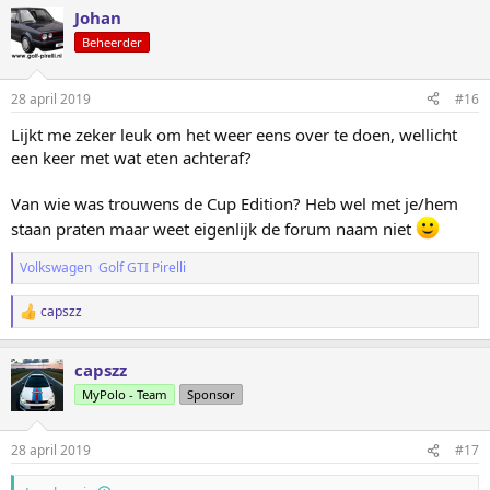
Johan
Beheerder
28 april 2019
#16
Lijkt me zeker leuk om het weer eens over te doen, wellicht
een keer met wat eten achteraf?
Van wie was trouwens de Cup Edition? Heb wel met je/hem
staan praten maar weet eigenlijk de forum naam niet
Volkswagen Golf GTI Pirelli
capszz
W
a
a
capszz
r
d
MyPolo - Team
Sponsor
e
r
i
28 april 2019
#17
n
g