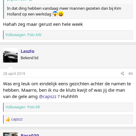
n
In dat ding hebben vandaag meer mannen gezeten dan bij Kim
:
Holland op een werkdag
Hahah zeg maar gerust een hele week
Volkswagen Polo AW
Laszlo
Bekend lid
28 april 2019
#6
Was erg leuk om eindelijk eens gezichten achter de namen te
hebben. Maarre, ben ik nu de kluts kwijt of was jij die man
van de gele amg
@capszz
? Huhhhh
Volkswagen Polo 6R
capszz
W
a
a
Pasa030
r