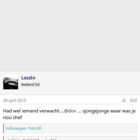
Laszlo
Bekend lid
28 april 2019
#20
Had wel iemand verwacht....
@dov
... sjongejonge waar was je
nou chef
Volkswagen Polo 6R