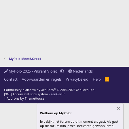
MyPolo Meet&Greet
MyPolo 2025 - Vibrant Violet
Nederlands
Contact
Voorwaarden en regels
Privacybeleid
Help
R
S
S
®
Community platform by XenForo
© 2010-2026 XenForo Ltd.
[XGT] Forum statistics system
- XenGenTr
|
Add-ons by ThemeHouse
Welkom op MyPolo!
Je bekijkt het forum op dit moment als gast. Als gast
op dit forum kun je veel berichten gewoon lezen,