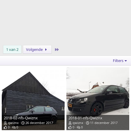
Laatste
1 van 2
Volgende
Filters
2018-02-nfs-Qwiznx
2018-01-nfs-Qwiznx
qwiznx
26 december 2017
qwiznx
11 december 2017
0
0
0
0