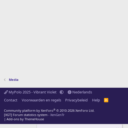
Media
MyPolo 2025 - Vibrant Violet
Nederlands
Contact
Voorwaarden en regels
Privacybeleid
Help
R
S
S
®
Community platform by XenForo
© 2010-2026 XenForo Ltd.
[XGT] Forum statistics system
- XenGenTr
|
Add-ons by ThemeHouse